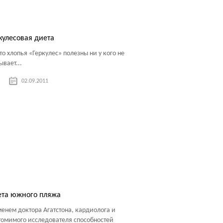
кулесовая диета
что хлопья «Геркулес» полезны ни у кого не
ывает...
02.09.2011
ета южного пляжа
менем доктора Агатстона, кардиолога и
томимого исследователя способностей