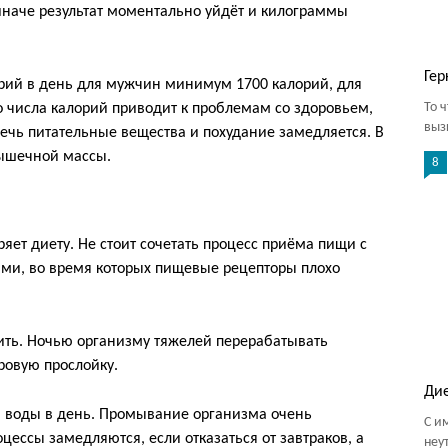
иначе результат моментально уйдёт и килограммы
Гер
орий в день для мужчин минимум 1700 калорий, для
То 
 числа калорий приводит к проблемам со здоровьем,
выз
речь питательные вещества и похудание замедляется. В
мышечной массы.
8
ет диету. Не стоит сочетать процесс приёма пищи с
ами, во время которых пищевые рецепторы плохо
ить. Ночью организму тяжелей перерабатывать
ровую прослойку.
Ди
в воды в день. Промывание организма очень
С и
ессы замедляются, если отказаться от завтраков, а
неу