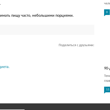
.
чел
0
нимать пищу часто, небольшими порциями.
Поделиться с друзьями:
диета.
90-
Тем
гла
11