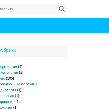
Рубрики
ергология
(1)
рматология
(5)
еты
(105)
фекционные болезни
(3)
рдиология
(1)
врология
(1)
фрология
(1)
кология
(1)