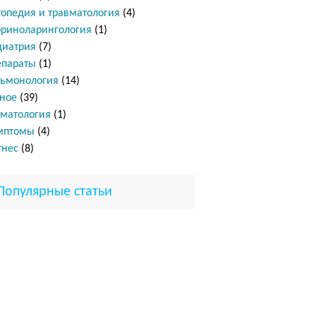
опедия и травматология
(4)
ориноларингология
(1)
диатрия
(7)
епараты
(1)
льмонология
(14)
ное
(39)
матология
(1)
мптомы
(4)
тнес
(8)
Популярные статьи