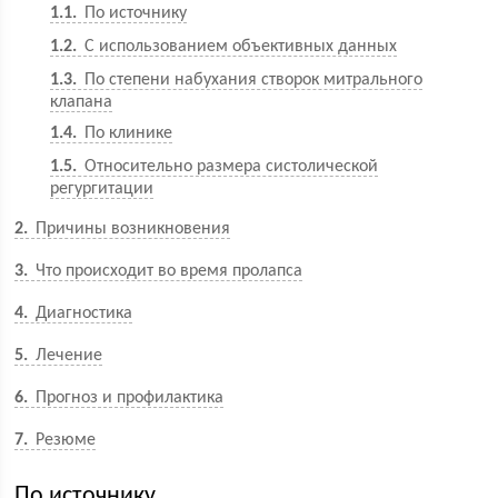
1.1
По источнику
1.2
С использованием объективных данных
1.3
По степени набухания створок митрального
клапана
1.4
По клинике
1.5
Относительно размера систолической
регургитации
2
Причины возникновения
3
Что происходит во время пролапса
4
Диагностика
5
Лечение
6
Прогноз и профилактика
7
Резюме
По источнику